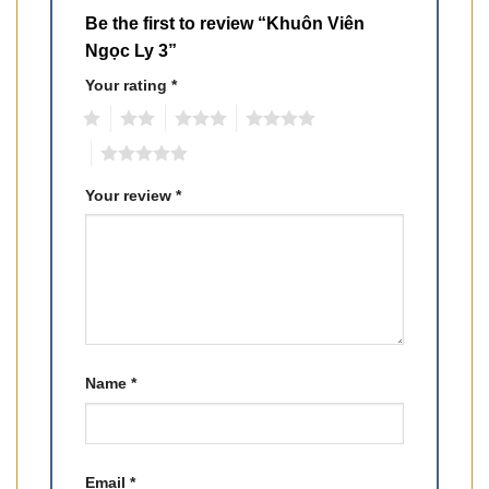
Be the first to review “Khuôn Viên
Ngọc Ly 3”
Your rating
*
1
2
3
4
5
Your review
*
Name
*
Email
*