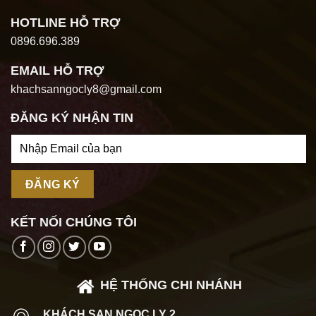
HOTLINE HỖ TRỢ
0896.696.389
EMAIL HỖ TRỢ
khachsanngocly8@gmail.com
ĐĂNG KÝ NHẬN TIN
KẾT NỐI CHÚNG TÔI
HỆ THỐNG CHI NHÁNH
KHÁCH SẠN NGỌC LY 2