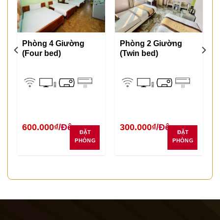
Phòng 4 Giường
Phòng 2 Giường
(Four bed)
(Twin bed)
600.000
₫
/Đêm
300.000
₫
/Đêm
ĐẶT
ĐẶT
PHÒNG
PHÒNG